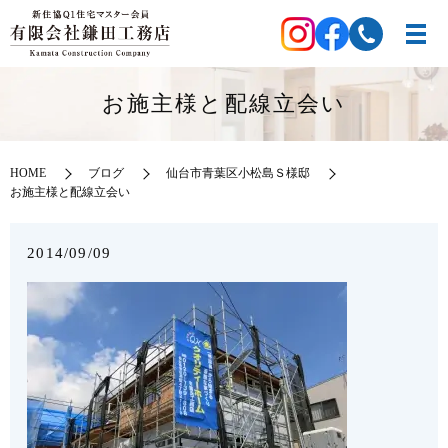
お施主様と配線立会い
HOME
ブログ
仙台市青葉区小松島Ｓ様邸
お施主様と配線立会い
2014/09/09