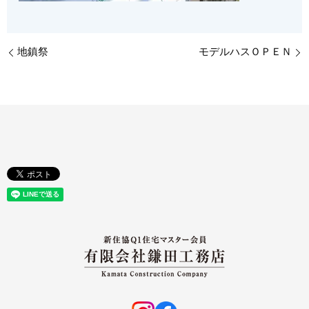
地鎮祭
モデルハスＯＰＥＮ